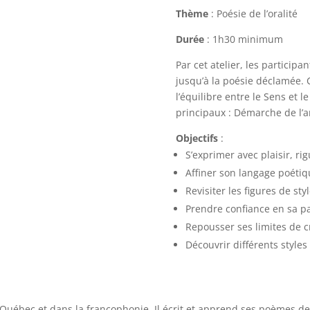
Thème
: Poésie de l’oralité
Durée
: 1h30 minimum
Par cet atelier, les participa
jusqu’à la poésie déclamée. C
l’équilibre entre le Sens et le
principaux : Démarche de l’ar
Objectifs
:
S’exprimer avec plaisir, rig
Affiner son langage poétiq
Revisiter les figures de sty
Prendre confiance en sa p
Repousser ses limites de c
Découvrir différents styles 
Québec et dans la francophonie. Il écrit et apprend ses poèmes de