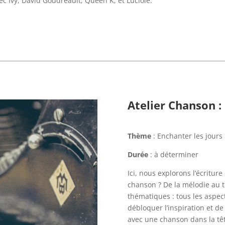
vec Ivy, David Goudreault, Queen K, et Luciole.
Atelier Chanson :
Thème
: Enchanter les jours
Durée
: à déterminer
Ici, nous explorons l’écritu
chanson ? De la mélodie au t
thématiques : tous les aspect
débloquer l’inspiration et de
avec une chanson dans la têt