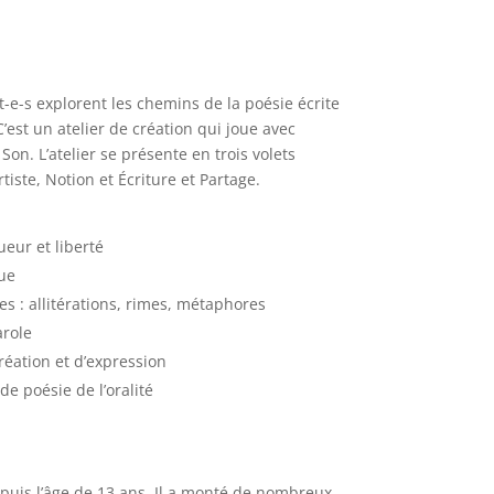
nt-e-s explorent les chemins de la poésie écrite
’est un atelier de création qui joue avec
 Son. L’atelier se présente en trois volets
tiste, Notion et Écriture et Partage.
ueur et liberté
ue
les : allitérations, rimes, métaphores
arole
réation et d’expression
de poésie de l’oralité
puis l’âge de 13 ans. Il a monté de nombreux